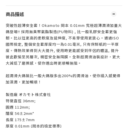
商品描述
突破性超薄安全套！Okamoto 岡本 0.01mm 究極超薄潤滑加量大
碼登場!! 採用無臭聚氨酯製造(PU物料) , 比一般乳膠安全套更強
韌。比以往更高的柔軟度及延伸度, 不易穿使用更放心。通過ISO
國際檢定, 整個安全套厚度均一為0.01毫米, 只有保鮮紙的一半厚
度。傳熱效果得到大大提升, 使用時更能感受到伴侶的體溫, 提升
彼此歡愉至另層次, 親密安全無隔膜。全新超潤滑油裝設計，更大
大減低了磨擦感，使你進出時更順暢無阻。
超潤滑大碼裝比一般大碼版多出200%的潤滑油，使你插入感覺得
加濕潤，更加暢順！
製造廠 オカモト株式會社
特徵直徑 36mm;
圓週 112mm;
闊度 56±2mm*
長度 175±7mm
厚度 0.01mm (岡本的檢定標準)