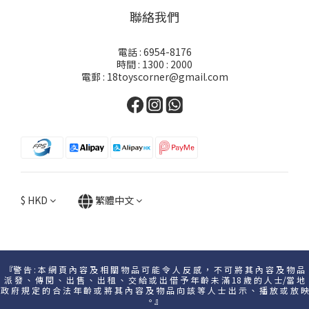
聯絡我們
電話 : 6954-8176
時間 : 1300 : 2000
電郵 : 18toyscorner@gmail.com
$
HKD
繁體中文
『警 告 : 本 網 頁 內 容 及 相 關 物 品 可 能 令 人 反 感 ， 不 可 將 其 內 容 及 物 品
派 發 、 傳 閱 、 出 售 、 出 租 、 交 給 或 出 借 予 年 齡 未 滿 18 歲 的 人 士/當 地
政 府 規 定 的 合 法 年 齡 或 將 其 內 容 及 物 品 向 該 等 人 士 出 示 、 播 放 或 放 映
。』