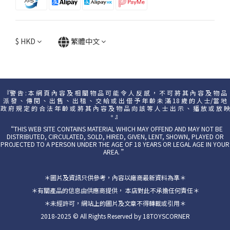
$
HKD
繁體中文
『警 告 : 本 網 頁 內 容 及 相 關 物 品 可 能 令 人 反 感 ， 不 可 將 其 內 容 及 物 品
派 發 、 傳 閱 、 出 售 、 出 租 、 交 給 或 出 借 予 年 齡 未 滿 18 歲 的 人 士/當 地
政 府 規 定 的 合 法 年 齡 或 將 其 內 容 及 物 品 向 該 等 人 士 出 示 、 播 放 或 放 映
。』
“THIS WEB SITE CONTAINS MATERIAL WHICH MAY OFFEND AND MAY NOT BE
DISTRIBUTED, CIRCULATED, SOLD, HIRED, GIVEN, LENT, SHOWN, PLAYED OR
PROJECTED TO A PERSON UNDER THE AGE OF 18 YEARS OR LEGAL AGE IN YOUR
AREA. ”
＊圖片及資訊只供參考，內容以廠商最新資料為準＊
＊有關產品的信息由供應商提供， 本店對此不承擔任何責任＊
＊未經許可，網站上的圖片及文章不得轉載或引用＊
2018-2025 © All Rights Reserved by 18TOYSCORNER