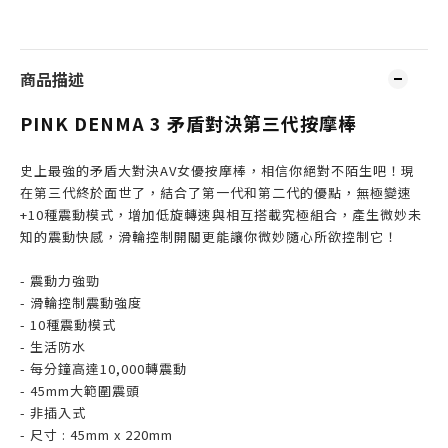
商品描述
PINK DENMA 3 矛盾對決第三代按摩棒
史上最強的矛盾大對決AV女優按摩棒，相信你絕對不陌生吧！現
在第三代終於面世了，結合了第一代和第二代的優點，無極變速
+10種震動模式，增加低旋轉速與相互搭載究極組合，產生微妙未
知的震動快感，滑輪控制開關更能讓你微妙隨心所欲控制它！
- 震動力強勁
- 滑輪控制震動強度
- 10種震動模式
- 生活防水
- 每分鐘高達10,000轉震動
- 45mm大範圍震頭
- 非插入式
- 尺寸 : 45mm x 220mm