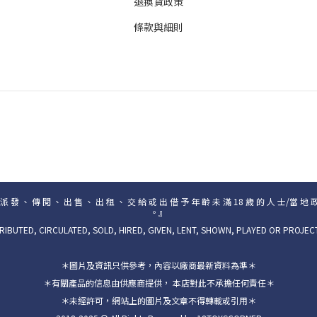
退換貨政策
條款與細則
 派 發 、 傳 閱 、 出 售 、 出 租 、 交 給 或 出 借 予 年 齡 未 滿 18 歲 的 人 士/當 地 
。』
RIBUTED, CIRCULATED, SOLD, HIRED, GIVEN, LENT, SHOWN, PLAYED OR PROJEC
＊圖片及資訊只供參考，內容以廠商最新資料為準＊
＊有關產品的信息由供應商提供， 本店對此不承擔任何責任＊
＊未經許可，網站上的圖片及文章不得轉載或引用＊