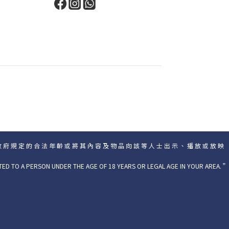
政 府 規 定 的 合 法 年 齡 或 將 其 內 容 及 物 品 向 該 等 人 士 出 示 、 播 放 或 放 映
TED TO A PERSON UNDER THE AGE OF 18 YEARS OR LEGAL AGE IN YOUR AREA. ”