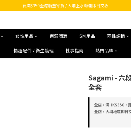
買滿$350全港順豐寄貨 / 大埔上水粉嶺即日交收
女性用品
保濕潤滑
SM用品
兩性調情
情趣配件 / 衛生護理
性事指南
熱門品牌
Sagami - 
全套
全店，滿HK$350，即
全店，大埔地區即日交收