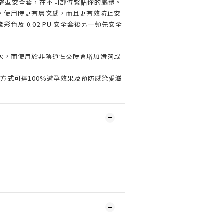
收窄型安全套，在不同部位緊貼你的軀體。
，使用時更有層次感，而且更有效防止安
色及 0.02 PU 安全套後另一領先安全
次，而使用於非陰道性交時會增加滑落或
方式可達100%避孕效果及預防感染愛滋
。