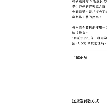
嶄新設計的 6 段波浪
提供舒適的穿著感之餘
全套滑落。是相模公司繼彩
套製作工藝的產品。
每片安全套只能使用一
破損機會。
*目前沒有任何一種避孕
病 (AIDS) 或其他性病
了解更多
送貨及付款方式