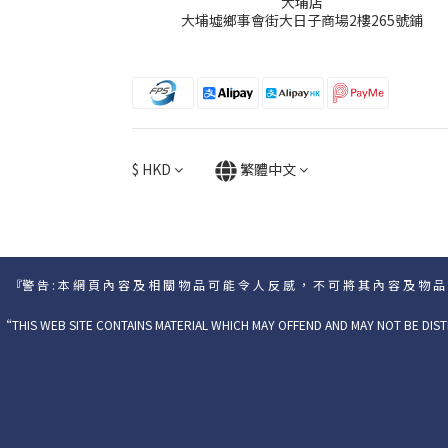
大埔店
大埔墟鄉事會街大日子商場2樓265號鋪
$
HKD
繁體中文
『警 告 : 本 網 頁 內 容 及 相 關 物 品 可 能 令 人 反 感 ， 不 可 將 其 內 容 及 物 品
“THIS WEB SITE CONTAINS MATERIAL WHICH MAY OFFEND AND MAY NOT BE DIST