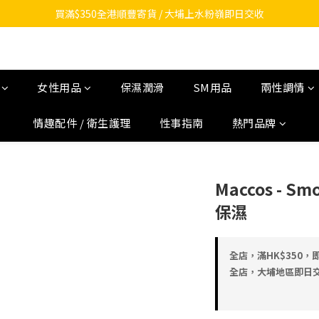
買滿$350全港順豐寄貨 / 大埔上水粉嶺即日交收
女性用品
保濕潤滑
SM用品
兩性調情
情趣配件 / 衛生護理
性事指南
熱門品牌
Maccos - S
保濕
全店，滿HK$350，即
全店，大埔地區即日交收