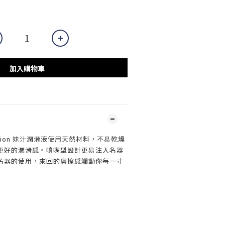
加入購物車
h Lotion 妹汁潤滑液使用天然材料，不易乾燥
更好的潤滑感。噴嘴型設計更易注入名器
名器的使用，來回的磨擦感觸動你每一寸