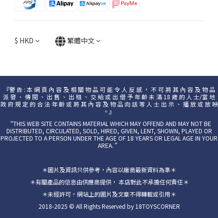
$
HKD
繁體中文
『警 告 : 本 網 頁 內 容 及 相 關 物 品 可 能 令 人 反 感 ， 不 可 將 其 內 容 及 物 品
派 發 、 傳 閱 、 出 售 、 出 租 、 交 給 或 出 借 予 年 齡 未 滿 18 歲 的 人 士/當 地
政 府 規 定 的 合 法 年 齡 或 將 其 內 容 及 物 品 向 該 等 人 士 出 示 、 播 放 或 放 映
。』
“THIS WEB SITE CONTAINS MATERIAL WHICH MAY OFFEND AND MAY NOT BE
DISTRIBUTED, CIRCULATED, SOLD, HIRED, GIVEN, LENT, SHOWN, PLAYED OR
PROJECTED TO A PERSON UNDER THE AGE OF 18 YEARS OR LEGAL AGE IN YOUR
AREA. ”
＊圖片及資訊只供參考，內容以廠商最新資料為準＊
＊有關產品的信息由供應商提供， 本店對此不承擔任何責任＊
＊未經許可，網站上的圖片及文章不得轉載或引用＊
2018-2025 © All Rights Reserved by 18TOYSCORNER