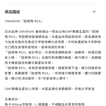
商品描述
OMAMORI「超絕瑪卡EX」
日本品牌 OMAMORI 最新推出一款由台灣GMP藥廠生產的「超絕
瑪卡EX」特飲輕便裝健康食品，本產品採用超高技術，將高濃度瑪
卡及其他强效名貴成分萃取物轉化成液漿，令到高濃度瑪卡萃取物
在口腔及食道快速吸收，發揮滿意的表現 !
「超絕瑪卡EX」設計特别，方便用家隨時飲用，無藥味、味道甘甜
易入喉，「超絕瑪卡EX」全面針對身體的機能，提升精力，長期服
用令機能器官如獲甘露重拾年青 !
「超絕瑪卡EX」有助改善睡眠質素，睡眠質素不佳，精力回復將受
影響。長期服用「超絕瑪卡EX」，有助提升睡眠質素，體力回復飽
滿。精力充沛回復快，令?你更加得心應手！
GMP藥廠生產信心保證，本產品適合長期服用，效果必然更佳
主要成份：
瑪卡400mg萃取物、L-精氨酸、牛磺酸及彩葉莧萃取物