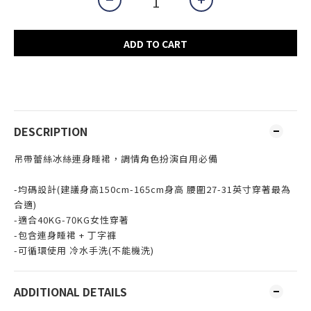
ADD TO CART
DESCRIPTION
吊帶蕾絲冰絲連身睡裙，調情角色扮演自用必備
-均碼設計(建議身高150cm-165cm身高 腰圍27-31英寸穿著最為
合適)
-適合40KG-70KG女性穿著
-包含連身睡裙 + 丁字褲
-可循環使用 冷水手洗(不能機洗)
ADDITIONAL DETAILS