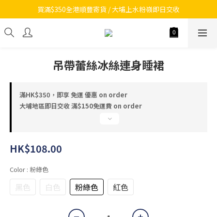
買滿$350全港順豐寄貨 / 大埔上水粉嶺即日交收
吊帶蕾絲冰絲連身睡裙
滿HK$350，即享 免運 優惠 on order
大埔地區即日交收 滿$150免運費 on order
HK$108.00
Color
: 粉綠色
黑色
白色
粉綠色
紅色