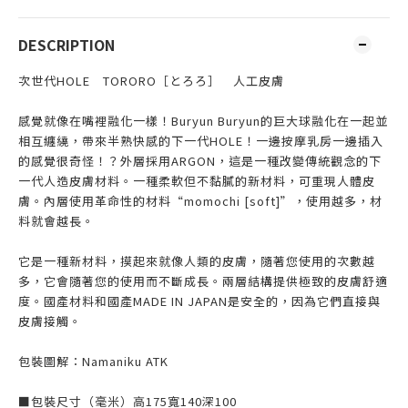
DESCRIPTION
次世代HOLE TORORO［とろろ］ 人工皮膚
感覺就像在嘴裡融化一樣！Buryun Buryun的巨大球融化在一起並
相互纏繞，帶來半熟快感的下一代HOLE！一邊按摩乳房一邊插入
的感覺很奇怪！？外層採用ARGON，這是一種改變傳統觀念的下
一代人造皮膚材料。一種柔軟但不黏膩的新材料，可重現人體皮
膚。內層使用革命性的材料“momochi [soft]”，使用越多，材
料就會越長。
它是一種新材料，摸起來就像人類的皮膚，隨著您使用的次數越
多，它會隨著您的使用而不斷成長。兩層結構提供極致的皮膚舒適
度。國產材料和國產MADE IN JAPAN是安全的，因為它們直接與
皮膚接觸。
包裝圖解：Namaniku ATK
■包裝尺寸（毫米）高175寬140深100