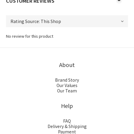
CUSTOMER REVIEWS
No review for this product
About
Brand Story
Our Values
Our Team
Help
FAQ
Delivery & Shipping
Payment