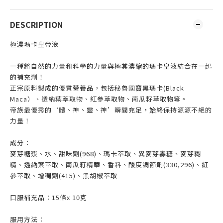
DESCRIPTION
極濃瑪卡皇帝液
一種將自然的力量和科學的力量與極其濃縮的瑪卡皇液結合在一起
的補充劑！
正宗原料製成的優質營養品，包括秘魯國寶黑瑪卡(Black
Maca）、透納葉萃取物、紅參萃取物、南瓜籽萃取物等。
帝族最優秀的‘體、神、靈、神’瞬間充足，始終保持源源不絕的
力量！
成分：
麥芽糖漿、水、甜味劑(968)、瑪卡萃取、異麥芽寡糖、麥芽糊
精、透納葉萃取、南瓜籽精華、香料、酸度調節劑(330,296)、紅
參萃取、增稠劑(415)、黑胡椒萃取
口服補充品：15條x 10克
服用方法：