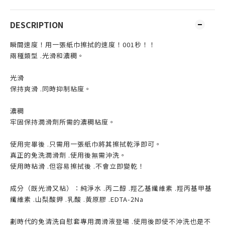
DESCRIPTION
瞬間速度！用一張紙巾擦拭的速度！001秒！！
兩種類型 .光滑和濃稠。
光滑
保持爽滑 .同時抑制粘度。
濃稠
牢固保持潤滑劑所需的濃稠粘度。
使用完畢後 .只需用一張紙巾將其擦拭乾淨即可。
真正的免洗潤滑劑 .使用後無需沖洗。
使用時粘滑 .但容易擦拭後 .不會立即變乾！
成分（既光滑又粘）：純淨水 .丙二醇 .羥乙基纖維素 .羥丙基甲基
纖維素 .山梨酸鉀 .乳酸 .黃原膠 .EDTA-2Na
劃時代的免清洗自慰套專用潤滑液登場 .使用後即使不沖洗也是不