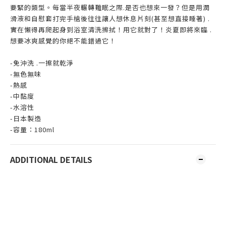
要緊的類型。每當半夜輾轉難眠之際.是否也想來一發？但是用潤
滑液和自慰套打完手槍後往往讓人想休息片刻(甚至想直接睡著) .
實在懶得再爬起身到浴室清洗擦拭！用它就對了！炎夏即將來臨 .
想要冰爽感覺的你絕不能錯過它！
-免沖洗 .一擦就乾淨
-無色無味
-熱感
-中黏度
-水溶性
-日本製造
-容量：180ml
ADDITIONAL DETAILS