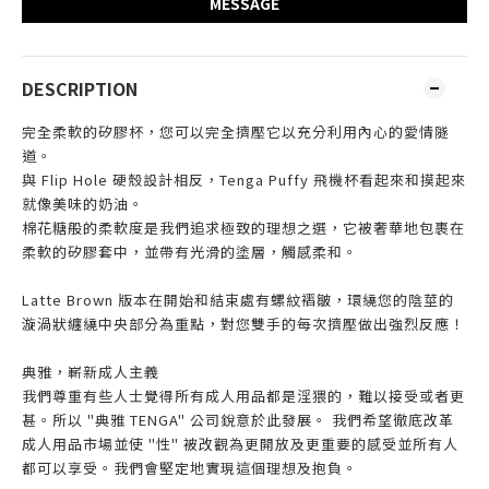
MESSAGE
DESCRIPTION
完全柔軟的矽膠杯，您可以完全擠壓它以充分利用內心的愛情隧
道。
與 Flip Hole 硬殼設計相反，Tenga Puffy 飛機杯看起來和摸起來
就像美味的奶油。
棉花糖般的柔軟度是我們追求極致的理想之選，它被奢華地包裹在
柔軟的矽膠套中，並帶有光滑的塗層，觸感柔和。
Latte Brown 版本在開始和結束處有螺紋褶皺，環繞您的陰莖的
漩渦狀纏繞中央部分為重點，對您雙手的每次擠壓做出強烈反應！
典雅，嶄新成人主義
我們尊重有些人士覺得所有成人用品都是淫猥的，難以接受或者更
甚。所以 "典雅 TENGA" 公司銳意於此發展。 我們希望徹底改革
成人用品市場並使 "性" 被改觀為更開放及更重要的感受並所有人
都可以享受。我們會堅定地實現這個理想及抱負。