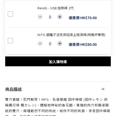
Rends - USB 加熱棒 2代
優惠價 HK$70.00
N.P.G 銀離子活性炭硅藻土吸濕棒(飛機杯專用)
優惠價 HK$80.00
加入購物車
商品描述
雙穴覺醒！肛門解禁！NPG - 名器覺醒 田中檸檬 (田中レモン 前
稱楓可憐 楓カレン)，體驗她神秘的後花園。複雜的肉穴和簡潔腸
狀的雙穴，兩種截然不同的肉紋，給你不同的刺激，享受田中檸檬