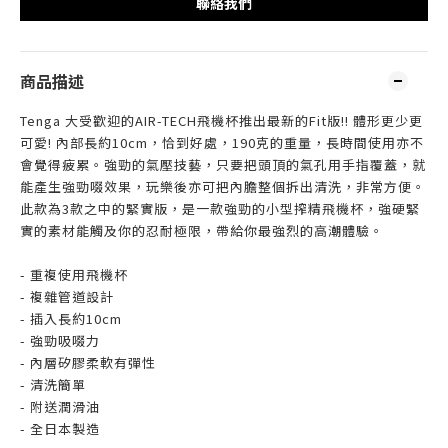
聯絡我們
商品描述
Tenga 大受歡迎的AIR-TECH飛機杯推出最新的Fit版!! 體形更少更
可愛! 內部長約10cm，恰到好處，190克的重量，長時間使用亦不
會覺得疲累。強勁的氣壓技藝，只要把頭頂的氣孔用手指覆蓋，就
能產生強勁啜效果，玩樂後亦可把內膽整個拆出清洗，非常方便。
此款為3款之中的緊實版，是一款強勁的小型搾精飛機杯，強硬緊
實的素材能觸及你的忍耐極限，帶給你最強烈的高潮體驗。
- 重複使用飛機杯
- 複雜管道設計
- 插入長約10cm
- 強勁吸啜力
- 內層矽膠柔軟有彈性
- 清洗簡單
- 附送潤滑油
- 全日本製造